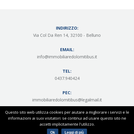
INDIRIZZO:
Via Col Da Ren 14,
32100 - Belluno
EMAIL:
info@immobiliaredolomitibus.it
TEL:
0437.940424
PEC:
immobiliaredolomitibus@legalmail.it
Questo sito web utilizza cookies per aiutare a migliorare i servizi e le
informazioni ai suoi visitatori: se continui ad usare questo sito ne
accetti implicitamente l'utilizzo.
© 2018 Immobiliare Dolomitibus Srl - P. I. 01214310250 -
Privacy &
cookie policy
Ok
Leggi di più